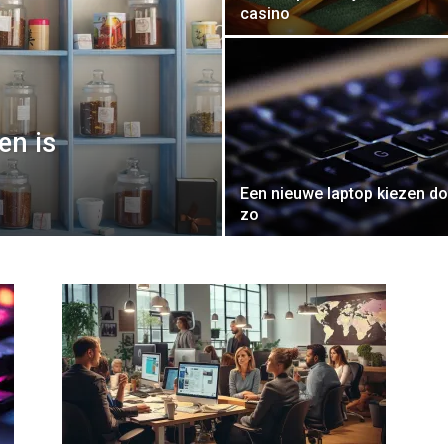
casino
en is
Een nieuwe laptop kiezen do
zo