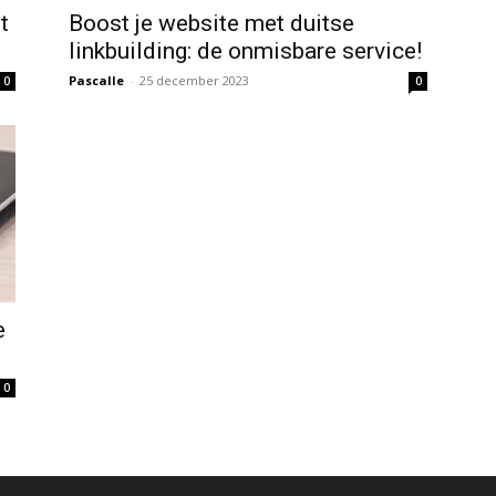
t
Boost je website met duitse
linkbuilding: de onmisbare service!
Pascalle
-
25 december 2023
0
0
e
0