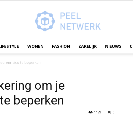
LIFESTYLE
WONEN
FASHION
ZAKELIJK
NIEUWS
C
Peelnetwerk.nl
teurenrisico te beperken
kering om je
 te beperken
1179
0