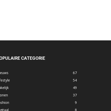
OPULAIRE CATEGORIE
ieuws
67
festyle
54
kelijk
49
onen
37
ashion
9
gitaal
8