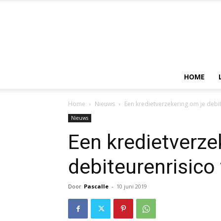
HOME
Home
Nieuws
Een kredietverzekering om je debi
Nieuws
Een kredietverze
debiteurenrisico
Door
Pascalle
-
10 juni 2019