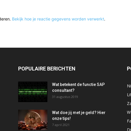
deren.
Bekijk hoe je reactie gegevens worden verwerkt
.
POPULAIRE BERICHTEN
P
Wat betekent de functie SAP
N
consultant?
Li
31 augustus 2019
Za
W
Wat doe jij met je geld? Hier
onze tips!
F
7 april 2021
Di