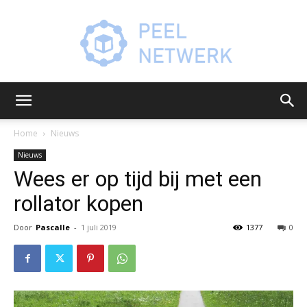
Peelnetwerk.nl
Home
Nieuws
Nieuws
Wees er op tijd bij met een
rollator kopen
Door
Pascalle
-
1 juli 2019
1377
0